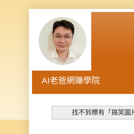
AI老爸網賺學院
找不到標有「搞笑圖