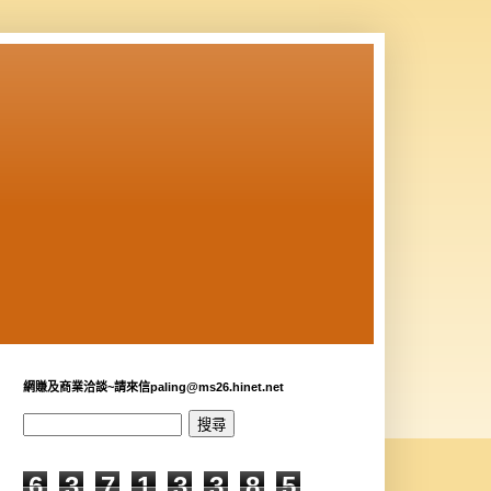
網賺及商業洽談~請來信paling@ms26.hinet.net
6
3
7
1
3
3
8
5