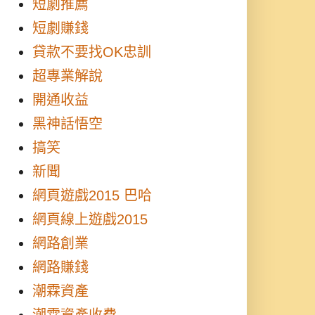
短劇推薦
短劇賺錢
貸款不要找OK忠訓
超專業解說
開通收益
黑神話悟空
搞笑
新聞
網頁遊戲2015 巴哈
網頁線上遊戲2015
網路創業
網路賺錢
潮霖資產