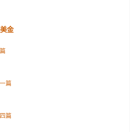
W美金
篇
一篇
四篇