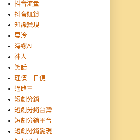
抖音流量
抖音賺錢
知識變現
耍冷
海螺AI
神人
笑話
理債一日便
通路王
短劇分銷
短劇分銷台灣
短劇分銷平台
短劇分銷變現