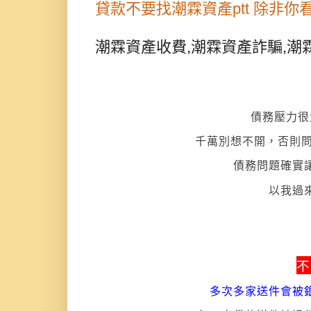
貸款不要找潮霖資產ptt 除非你
潮霖資產收費,潮霖資產詐騙,潮霖資
債務壓力很
千萬別想不開，否則問題
債務問題確實
以我過
不
多次多家送件會被銀行 