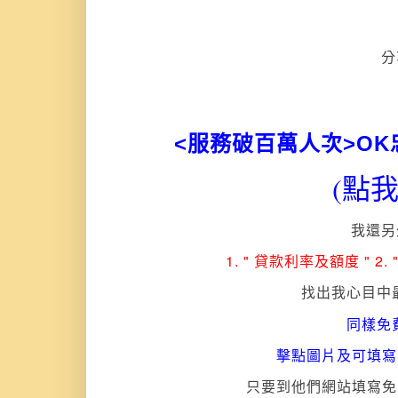
分
<服務破百萬人次>O
(點
我還另
1. " 貸款利率及額度 " 2.
找出我心目中
同樣免
擊點圖片及可填寫
只要到他們網站填寫免