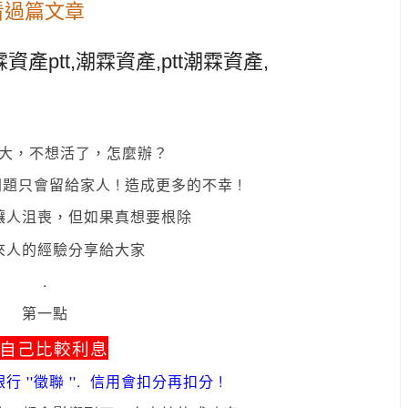
看過篇文章
產ptt,潮霖資產,ptt潮霖資產,
大，不想活了，怎麼辦？
只會留給家人 ! 造成更多的不幸 !
讓人沮喪
，但如果真想要根除
來人的經驗分享給大家
.
第一點
自己比較利息
''徵聯 ''. 信用會
扣分再扣分 !