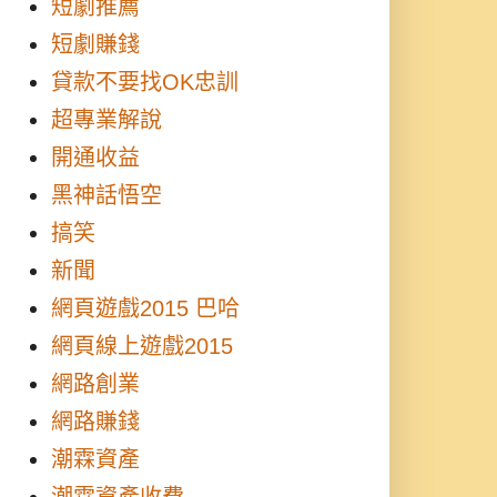
短劇推薦
短劇賺錢
貸款不要找OK忠訓
超專業解說
開通收益
黑神話悟空
搞笑
新聞
網頁遊戲2015 巴哈
網頁線上遊戲2015
網路創業
網路賺錢
潮霖資產