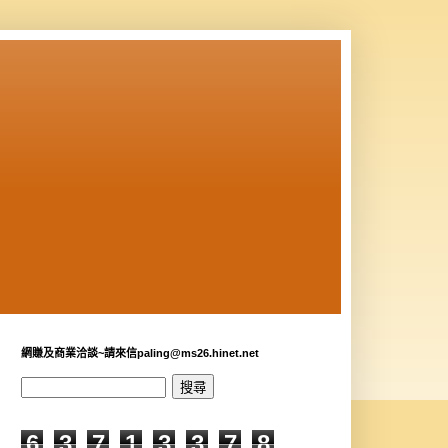
網賺及商業洽談~請來信paling@ms26.hinet.net
6
3
7
1
3
3
7
8