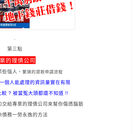
.
第三點
業的理債公司
那些惱人
、
繁瑣的貸款申請流程
一個人能處理的資訊量實在有限
 ? 被當冤大頭都還不知道 !!
如
交給專業的理債公司來幫你傷透腦筋
決債務一勞永逸的方法