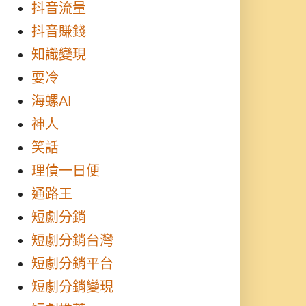
抖音流量
抖音賺錢
知識變現
耍冷
海螺AI
神人
笑話
理債一日便
通路王
短劇分銷
短劇分銷台灣
短劇分銷平台
短劇分銷變現