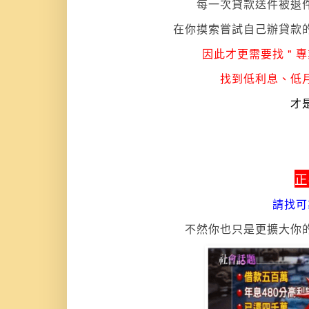
每一次貸款送件被退
在你摸索嘗試自己辦貸款
因此才更需要找 " 
找到低利息
、低
才
正
請找可
不然你也只是
更擴大你