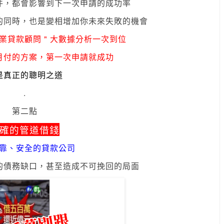
件
，都會影響到下一次申請的成功率
的同時
，也是變相增加你未來失敗的機會
專業貸款顧問 " 大數據分析一次到位
月付的方案
，第一次申請就成功
是真正的聰明之道
.
第二點
確的管道借錢
靠
、
安全的貸款公司
的債務缺口
，
甚至造成不可挽回的局面