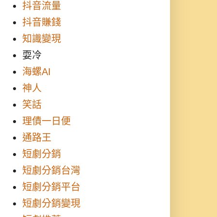
抖音流量
抖音賺錢
知識變現
耍冷
海螺AI
神人
笑話
理債一日便
通路王
短劇分銷
短劇分銷台灣
短劇分銷平台
短劇分銷變現