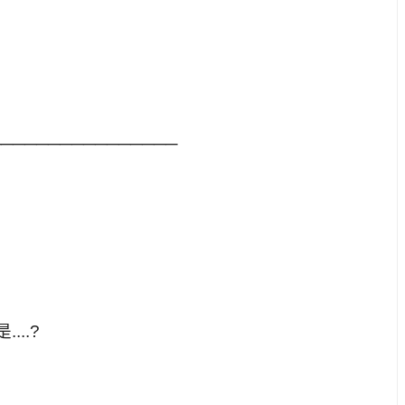
────────────────
..?