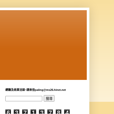
網賺及商業洽談~請來信paling@ms26.hinet.net
6
3
7
1
3
7
8
4