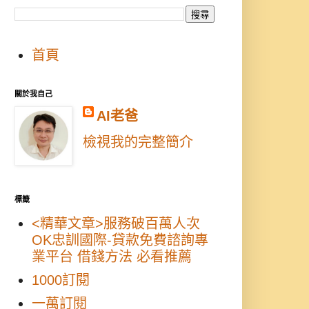
首頁
關於我自己
AI老爸
檢視我的完整簡介
標籤
<精華文章>服務破百萬人次
OK忠訓國際-貸款免費諮詢專
業平台 借錢方法 必看推薦
1000訂閱
一萬訂閱