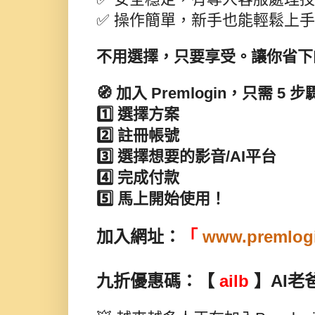
✅ 操作簡單，新手也能輕鬆上
不用選擇，只要享受。讓你省下
🧭
加入 Premlogin，只需 5 
1️⃣ 選擇方案
2️⃣ 註冊帳號
3️⃣ 選擇想要的影音/AI平台
4️⃣ 完成付款
5️⃣ 馬上開始使用！
加入網址：
「
www.premlogi
九折優惠碼：【
ailb
】AI老