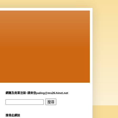
網賺及商業洽談~請來信paling@ms26.hinet.net
搜尋此網誌