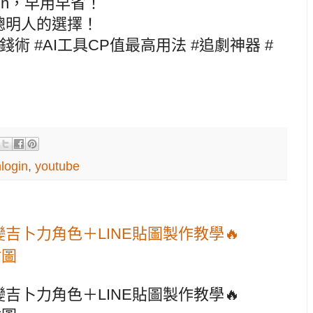
gin，早用早省！
聰明人的選擇！
訂閱省錢術 #AI工具CP值最高用法 #追劇神器 #
login
,
youtube
鍵變吉卜力角色＋LINE貼圖製作教學🔥
e貼圖
鍵變吉卜力角色＋LINE貼圖製作教學🔥