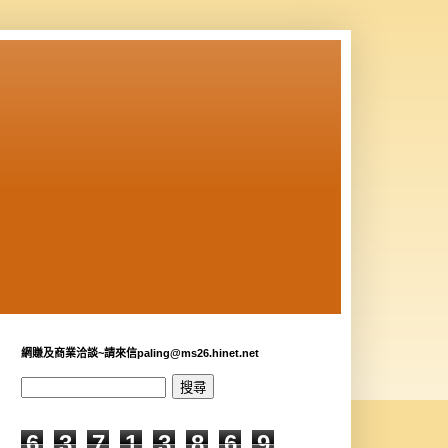
網賺及商業洽談~請來信paling@ms26.hinet.net
6
3
7
1
3
8
6
9