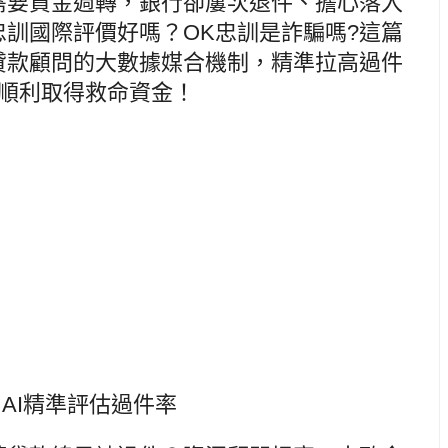
需要資金週轉，銀行卻屢次退件、擔心落入
忠訓國際評價好嗎？OK忠訓是詐騙嗎?這篇
貸款顧問的大數據媒合機制，精準拉高過件
順利取得救命資金！
，AI精準評估過件率