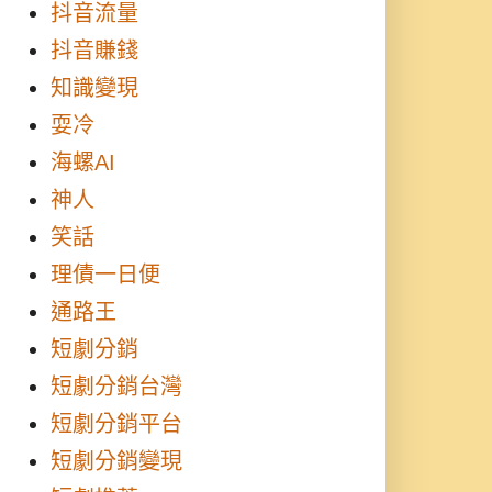
抖音流量
抖音賺錢
知識變現
耍冷
海螺AI
神人
笑話
理債一日便
通路王
短劇分銷
短劇分銷台灣
短劇分銷平台
短劇分銷變現