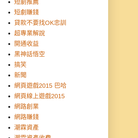
短劇推薦
短劇賺錢
貸款不要找OK忠訓
超專業解說
開通收益
黑神話悟空
搞笑
新聞
網頁遊戲2015 巴哈
網頁線上遊戲2015
網路創業
網路賺錢
潮霖資產